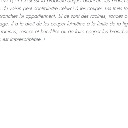
 1921) : « 
Celui sur la propriété duquel avancent les branch
 du voisin peut contraindre celui-ci à les couper. Les fruits 
ranches lui appartiennent. Si ce sont des racines, ronces ou
age, il a le droit de les couper lui-même à la limite de la li
 racines, ronces et brindilles ou de faire couper les branche
 est imprescriptible
. »