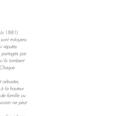
oût 1881)
 sont mitoyens 
i réputés 
t partagés par 
qu’ils tombent 
. Chaque 
t arbustes, 
à la hauteur 
 de famille ou 
voisin ne peut 