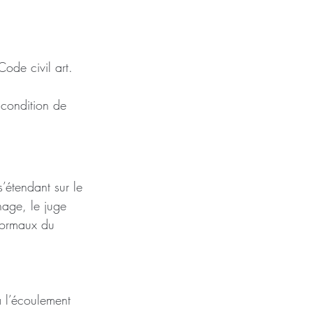
ode civil art. 
 condition de 
’étendant sur le 
nage, le juge 
normaux du 
à l’écoulement 