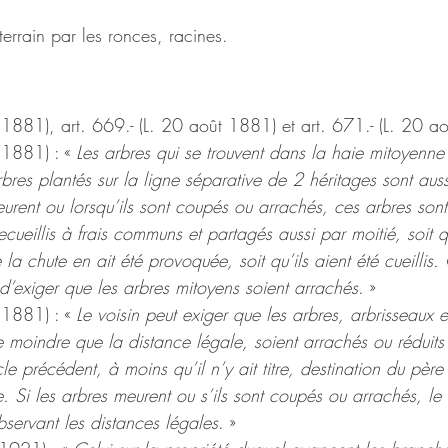
errain par les ronces, racines.
 1881), art. 669.- (L. 20 août 1881) et art. 671.- (L. 20 a
 1881) : « 
Les arbres qui se trouvent dans la haie mitoyenne
res plantés sur la ligne séparative de 2 héritages sont auss
eurent ou lorsqu’ils sont coupés ou arrachés, ces arbres son
 recueillis à frais communs et partagés aussi par moitié, soit 
 la chute en ait été provoquée, soit qu’ils aient été cueillis
t d’exiger que les arbres mitoyens soient arrachés
. »
 1881) : « 
Le voisin peut exiger que les arbres, arbrisseaux e
 moindre que la distance légale, soient arrachés ou réduits 
le précédent, à moins qu’il n’y ait titre, destination du père
re. Si les arbres meurent ou s’ils sont coupés ou arrachés, le 
servant les distances légales
. »