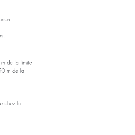
tance 
ns.
m de la limite 
,50 m de la 
e chez le 