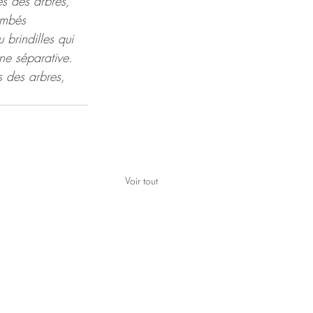
es des arbres, 
tombés 
 brindilles qui 
gne séparative. 
s des arbres, 
Voir tout