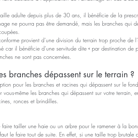
 taille adulte depuis plus de 30 ans, il bénéficie de la prescr
chage ne pourra pas être demandé, mais les branches qui d
 coupées.
conforme provient d’une division du terrain trop proche de l’
é car il bénéficie d’une servitude dite « par destination de 
anches ne sont pas concernées.
es branches dépassent sur le terrain ?
iption pour les branches et racines qui dépassent sur le fond
per vous-même les branches qui dépassent sur votre terrain, 
nes, ronces et brindilles.
e faire tailler une haie ou un arbre pour le ramener à la bon
aut le faire tout de suite. En effet, si une taille trop brutale 