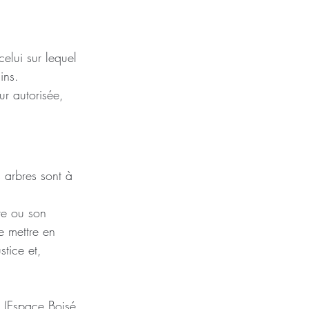
elui sur lequel 
ins.
ur autorisée, 
 arbres sont à 
re ou son 
e mettre en 
stice et,
C (Espace Boisé 