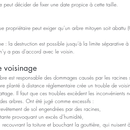
ge peut décider de fixer une date propice à cette taille.
 propriétaire peut exiger qu’un arbre mitoyen soit abattu (C
e : la destruction est possible jusqu’à la limite séparative à
l n’y a pas d’accord avec le voisin.
e voisinage
arbre est responsable des dommages causés par les racines s
bre planté à distance réglementaire crée un trouble de voisi
ttage. Il faut que ces troubles excèdent les inconvénients 
des arbres. Ont été jugé comme excessifs :
revêtement de sol engendrées par des racines,
tante provoquant un excès d’humidité,
, recouvrant la toiture et bouchant la gouttière, qui nuisent 