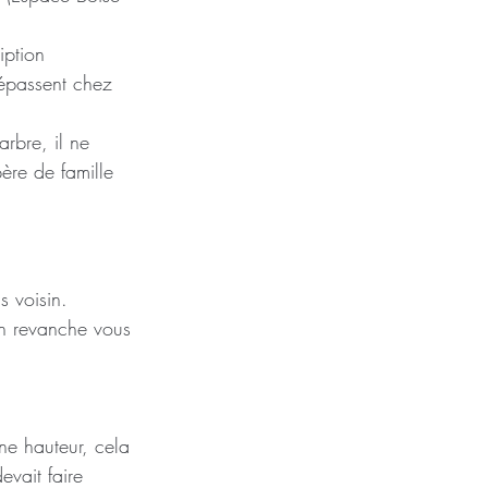
iption 
épassent chez 
arbre, il ne 
père de famille 
s voisin.
en revanche vous 
ne hauteur, cela 
devait faire 