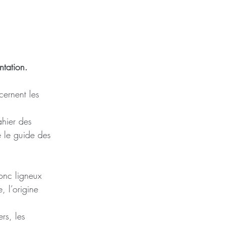
ntation.
cernent les 
ahier des 
e le guide des 
ronc ligneux 
 l’origine 
rs, les 