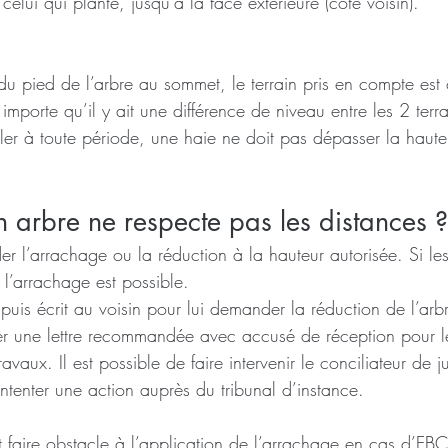
celui qui plante, jusqu’à la face extérieure (côté voisin).
u pied de l’arbre au sommet, le terrain pris en compte est c
 importe qu’il y ait une différence de niveau entre les 2 terra
ler à toute période, une haie ne doit pas dépasser la haute
n arbre ne respecte pas les distances ?
r l’arrachage ou la réduction à la hauteur autorisée. Si les
l’arrachage est possible.
puis écrit au voisin pour lui demander la réduction de l’arb
er une lettre recommandée avec accusé de réception pour l
avaux. Il est possible de faire intervenir le conciliateur de ju
intenter une action auprès du tribunal d’instance.
t faire obstacle à l’application de l’arrachage en cas d’EB